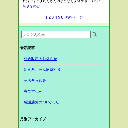
月分です(笑) たくさんの小さなお友達が来てくれて...
続きを読む
1
2
3
4
5
6
次のページ
最新記事
料金改定のお知らせ
新まろちゃん家草刈り
そろそろ猛暑
春ですね～
感謝感謝の3月でした
月別アーカイブ