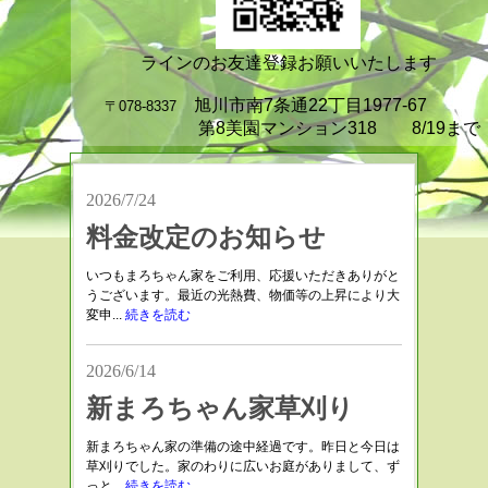
ラインのお友達登録お願いいたします
旭川市南7条通22丁目1977-67
〒078-8337
第8美園マンション318 8/19まで
2026/7/24
料金改定のお知らせ
いつもまろちゃん家をご利用、応援いただきありがと
うございます。最近の光熱費、物価等の上昇により大
変申...
続きを読む
2026/6/14
新まろちゃん家草刈り
新まろちゃん家の準備の途中経過です。昨日と今日は
草刈りでした。家のわりに広いお庭がありまして、ず
っと...
続きを読む