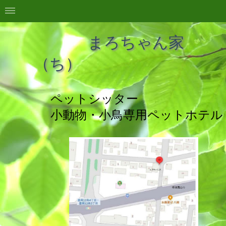
まろちゃん家
（ち
ペットシッター
小動物・小鳥専用ペットホテル